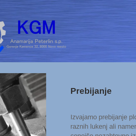
Prebijanje
Izvajamo prebijanje plo
raznih lukenj ali nam
cenejše nezahtevne iz