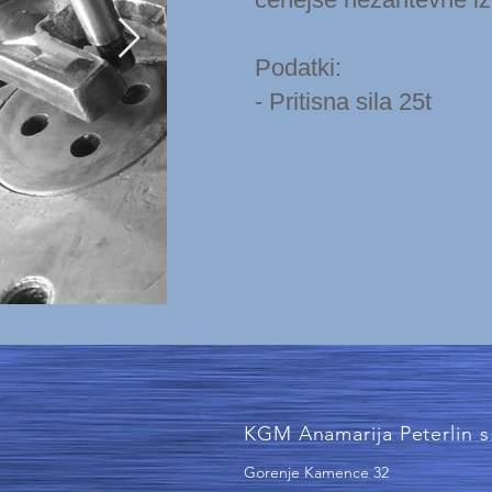
Podatki:
- Pritisna sila 25t
KGM Anamarija Peterlin s
Gorenje Kamence 32