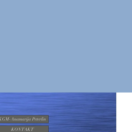
KGM-Anamarija Peterlin
KONTAKT