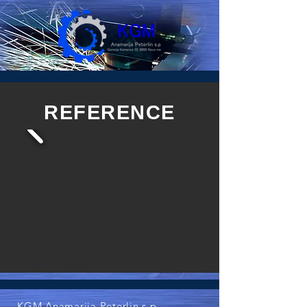
REFERENCE
KGM Anamarija Peterlin s.p.