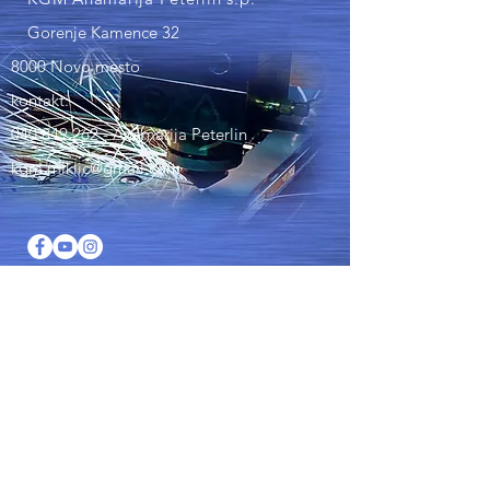
Gorenje Kamence 32
8000 Novo mesto
kontakt:
040 849 262
- Anamarija Peterlin
kgm.miklic@gmail.com